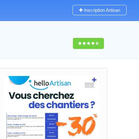
Inscription Artisan
9,5
(100%)
0
votes