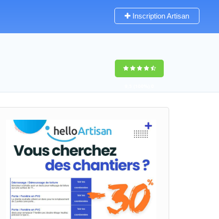
Inscription Artisan
9,5
(100%)
0
votes