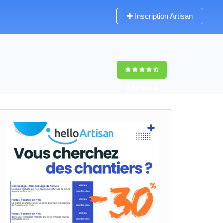
Inscription Artisan
9,5
(100%)
0
votes