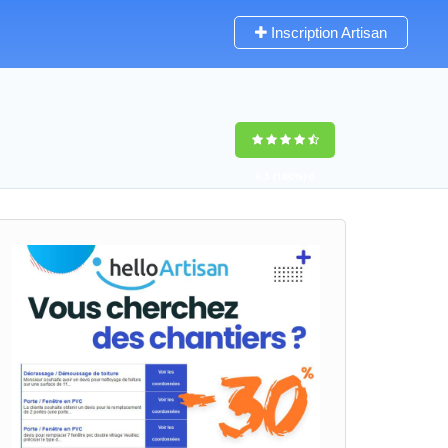
Inscription Artisan
9,5
(100%)
0
votes