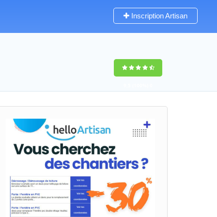
Inscription Artisan
9,5
(100%)
0
votes